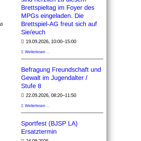
Brettspieltag im Foyer des
MPGs eingeladen. Die
Brettspiel-AG freut sich auf
nd
Sie/euch
19.09.2026, 10:00–15:00
Stadt-
Weiterlesen …
Land-
Spielt
Befragung Freundschaft und
2026
/
Gewalt im Jugendalter /
Alle
Stufe 8
sind
herzlich
22.09.2026, 08:20–11:50
zu
diesem
Befragung
Weiterlesen …
Brettspieltag
Freundschaft
im
und
Sportfest (BJSP LA)
Foyer
Gewalt
des
im
Ersatztermin
MPGs
Jugendalter
24.09.2026