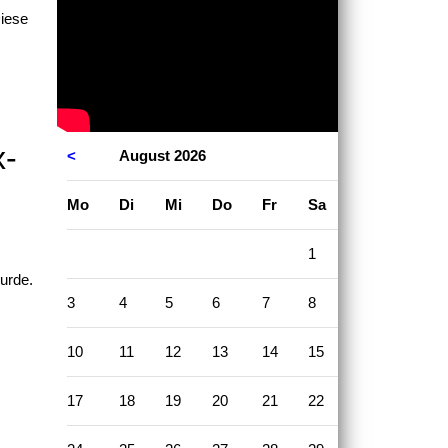
Diese
x-
<
August 2026
>
ntag
enstag
ttwoch
nnerstag
eitag
mstag
nntag
Mo
Di
Mi
Do
Fr
Sa
So
1
2
urde.
3
4
5
6
7
8
9
10
11
12
13
14
15
16
17
18
19
20
21
22
23