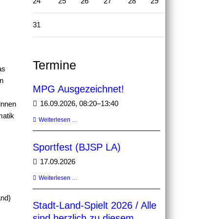
24
25
26
27
28
29
30
31
Termine
as
an
MPG Ausgezeichnet!
16.09.2026, 08:20–13:40
innen
matik
MPG
Weiterlesen …
Ausgezeichnet!
Sportfest (BJSP LA)
17.09.2026
Sportfest
Weiterlesen …
(BJSP
LA)
and)
Stadt-Land-Spielt 2026 / Alle
sind herzlich zu diesem