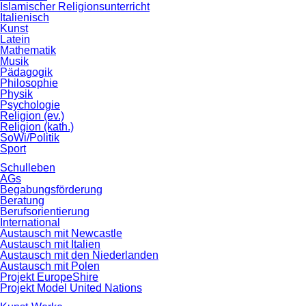
Islamischer Religionsunterricht
Italienisch
Kunst
Latein
Mathematik
Musik
Pädagogik
Philosophie
Physik
Psychologie
Religion (ev.)
Religion (kath.)
SoWi/Politik
Sport
Schulleben
AGs
Begabungsförderung
Beratung
Berufsorientierung
International
Austausch mit Newcastle
Austausch mit Italien
Austausch mit den Niederlanden
Austausch mit Polen
Projekt EuropeShire
Projekt Model United Nations