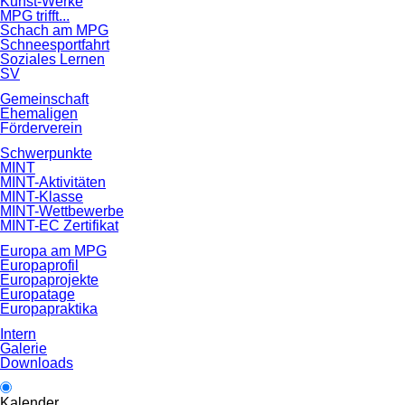
Kunst-Werke
MPG trifft...
Schach am MPG
Schneesportfahrt
Soziales Lernen
SV
Gemeinschaft
Ehemaligen
Förderverein
Schwerpunkte
MINT
MINT-Aktivitäten
MINT-Klasse
MINT-Wettbewerbe
MINT-EC Zertifikat
Europa am MPG
Europaprofil
Europaprojekte
Europatage
Europapraktika
Intern
Galerie
Downloads
Kalender