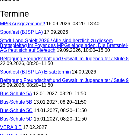
Termine
MPG Ausgezeichnet!
16.09.2026, 08:20–13:40
MPG
Sportfest (BJSP LA)
17.09.2026
Ausgezeichnet!
Sportfest
Stadt-Land-Spielt 2026 / Alle sind herzlich zu diesem
(BJSP
Brettspieltag im Foyer des MPGs eingeladen. Die Brettspiel-
LA)
AG freut sich auf Sie/euch
19.09.2026, 10:00–15:00
Stadt-
Befragung Freundschaft und Gewalt im Jugendalter / Stufe 8
Land-
22.09.2026, 08:20–11:50
Spielt
Befragung
2026
Sportfest (BJSP LA) Ersatztermin
24.09.2026
Freundschaft
/
Sportfest
und
Alle
Befragung Freundschaft und Gewalt im Jugendalter / Stufe 9
(BJSP
Gewalt
sind
25.09.2026, 08:20–11:50
LA)
im
herzlich
Befragung
Ersatztermin
Jugendalter
zu
Bus-Schule 5A
12.01.2027, 08:20–11:50
Freundschaft
/
diesem
Bus-
und
Stufe
Bus-Schule 5B
13.01.2027, 08:20–11:50
Brettspieltag
Schule
Gewalt
8
Bus-
im
5A
im
Bus-Schule 5C
14.01.2027, 08:20–11:50
Schule
Foyer
Jugendalter
Bus-
5B
des
/
Bus-Schule 5D
15.01.2027, 08:20–11:50
Schule
MPGs
Stufe
Bus-
5C
eingeladen.
VERA 8 E
17.02.2027
9
Schule
Die
VERA
5D