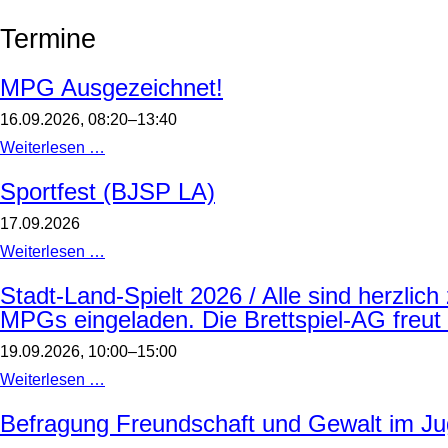
Termine
MPG Ausgezeichnet!
16.09.2026, 08:20–13:40
MPG
Weiterlesen …
Ausgezeichnet!
Sportfest (BJSP LA)
17.09.2026
Sportfest
Weiterlesen …
(BJSP
LA)
Stadt-Land-Spielt 2026 / Alle sind herzlic
MPGs eingeladen. Die Brettspiel-AG freut 
19.09.2026, 10:00–15:00
Stadt-
Weiterlesen …
Land-
Spielt
Befragung Freundschaft und Gewalt im Jug
2026
/