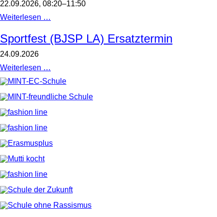
22.09.2026, 08:20–11:50
Alle
sind
Befragung
Weiterlesen …
herzlich
Freundschaft
zu
und
Sportfest (BJSP LA) Ersatztermin
diesem
Gewalt
Brettspieltag
im
im
24.09.2026
Jugendalter
Foyer
/
des
Sportfest
Weiterlesen …
Stufe
MPGs
(BJSP
8
eingeladen.
LA)
Die
Ersatztermin
Brettspiel-
AG
freut
sich
auf
Sie/euch