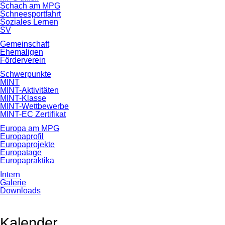
Schach am MPG
Schneesportfahrt
Soziales Lernen
SV
Gemeinschaft
Ehemaligen
Förderverein
Schwerpunkte
MINT
MINT-Aktivitäten
MINT-Klasse
MINT-Wettbewerbe
MINT-EC Zertifikat
Europa am MPG
Europaprofil
Europaprojekte
Europatage
Europapraktika
Intern
Galerie
Downloads
Kalender