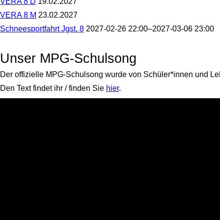
VERA 8 D
19.02.2027
Brettspiel-
8
VERA
AG
E
VERA 8 M
23.02.2027
8
freut
VERA
D
sich
Schneesportfahrt Jgst. 8
2027-02-26 22:00–2027-03-06 23:00
8
auf
Schneesportfahrt
M
Sie/euch
Jgst.
8
Unser MPG-Schulsong
Der offizielle MPG-Schulsong wurde von Schüler*innen und Le
Den Text findet ihr / finden Sie
hier
.