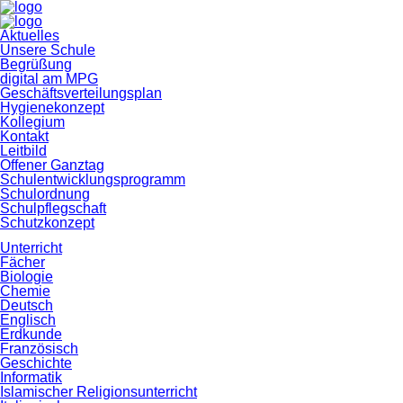
Navigation
Aktuelles
überspringen
Unsere Schule
Begrüßung
digital am MPG
Geschäftsverteilungsplan
Hygienekonzept
Kollegium
Kontakt
Leitbild
Offener Ganztag
Schulentwicklungsprogramm
Schulordnung
Schulpflegschaft
Schutzkonzept
Unterricht
Fächer
Biologie
Chemie
Deutsch
Englisch
Erdkunde
Französisch
Geschichte
Informatik
Islamischer Religionsunterricht