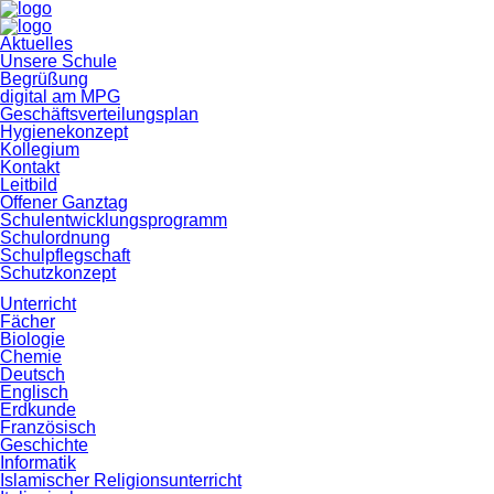
Navigation
Aktuelles
überspringen
Unsere Schule
Begrüßung
digital am MPG
Geschäftsverteilungsplan
Hygienekonzept
Kollegium
Kontakt
Leitbild
Offener Ganztag
Schulentwicklungsprogramm
Schulordnung
Schulpflegschaft
Schutzkonzept
Unterricht
Fächer
Biologie
Chemie
Deutsch
Englisch
Erdkunde
Französisch
Geschichte
Informatik
Islamischer Religionsunterricht