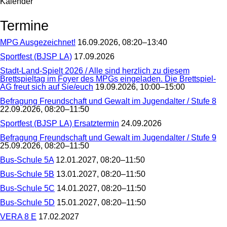
Kalender
Termine
MPG Ausgezeichnet!
16.09.2026, 08:20–13:40
MPG
Sportfest (BJSP LA)
17.09.2026
Ausgezeichnet!
Sportfest
Stadt-Land-Spielt 2026 / Alle sind herzlich zu diesem
(BJSP
Brettspieltag im Foyer des MPGs eingeladen. Die Brettspiel-
LA)
AG freut sich auf Sie/euch
19.09.2026, 10:00–15:00
Stadt-
Befragung Freundschaft und Gewalt im Jugendalter / Stufe 8
Land-
22.09.2026, 08:20–11:50
Spielt
Befragung
2026
Sportfest (BJSP LA) Ersatztermin
24.09.2026
Freundschaft
/
Sportfest
und
Alle
Befragung Freundschaft und Gewalt im Jugendalter / Stufe 9
(BJSP
Gewalt
sind
25.09.2026, 08:20–11:50
LA)
im
herzlich
Befragung
Ersatztermin
Jugendalter
zu
Bus-Schule 5A
12.01.2027, 08:20–11:50
Freundschaft
/
diesem
Bus-
und
Stufe
Bus-Schule 5B
13.01.2027, 08:20–11:50
Brettspieltag
Schule
Gewalt
8
Bus-
im
5A
im
Bus-Schule 5C
14.01.2027, 08:20–11:50
Schule
Foyer
Jugendalter
Bus-
5B
des
/
Bus-Schule 5D
15.01.2027, 08:20–11:50
Schule
MPGs
Stufe
Bus-
5C
eingeladen.
VERA 8 E
17.02.2027
9
Schule
Die
VERA
5D