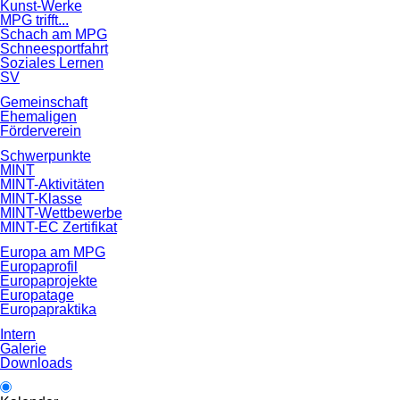
Kunst-Werke
MPG trifft...
Schach am MPG
Schneesportfahrt
Soziales Lernen
SV
Gemeinschaft
Ehemaligen
Förderverein
Schwerpunkte
MINT
MINT-Aktivitäten
MINT-Klasse
MINT-Wettbewerbe
MINT-EC Zertifikat
Europa am MPG
Europaprofil
Europaprojekte
Europatage
Europapraktika
Intern
Galerie
Downloads