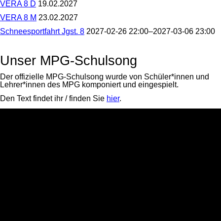
VERA 8 D
19.02.2027
Brettspiel-
8
VERA
AG
E
VERA 8 M
23.02.2027
8
freut
VERA
D
sich
Schneesportfahrt Jgst. 8
2027-02-26 22:00–2027-03-06 23:00
8
auf
Schneesportfahrt
M
Sie/euch
Jgst.
8
Unser MPG-Schulsong
Der offizielle MPG-Schulsong wurde von Schüler*innen und
Lehrer*innen des MPG komponiert und eingespielt.
Den Text findet ihr / finden Sie
hier
.