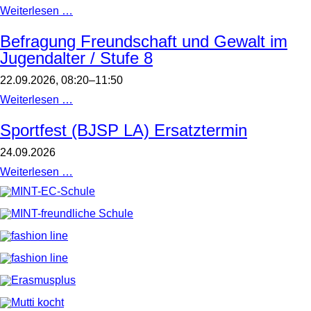
Stadt-
Weiterlesen …
Land-
Spielt
Befragung Freundschaft und Gewalt im
2026
Jugendalter / Stufe 8
/
Alle
sind
22.09.2026, 08:20–11:50
herzlich
zu
Befragung
Weiterlesen …
diesem
Freundschaft
Brettspieltag
und
Sportfest (BJSP LA) Ersatztermin
im
Gewalt
Foyer
im
24.09.2026
des
Jugendalter
MPGs
/
Sportfest
Weiterlesen …
eingeladen.
Stufe
(BJSP
Die
8
LA)
Brettspiel-
Ersatztermin
AG
freut
sich
auf
Sie/euch