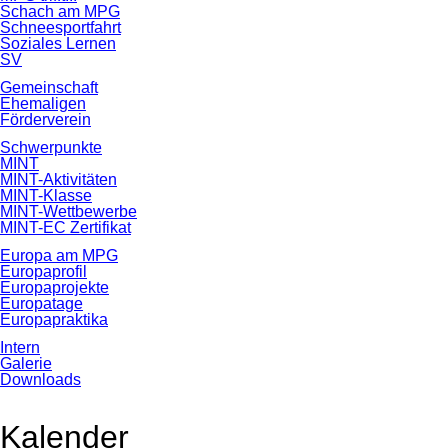
Schach am MPG
Schneesportfahrt
Soziales Lernen
SV
Gemeinschaft
Ehemaligen
Förderverein
Schwerpunkte
MINT
MINT-Aktivitäten
MINT-Klasse
MINT-Wettbewerbe
MINT-EC Zertifikat
Europa am MPG
Europaprofil
Europaprojekte
Europatage
Europapraktika
Intern
Galerie
Downloads
Kalender